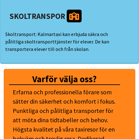
SKOLTRANSPOR
Skoltransport: Kalmartaxi kan erbjuda säkra och
pålitliga skoltransporttjänster för elever. De kan
transportera elever till och från skolan.
Varför välja oss?
Erfarna och professionella förare som
sätter din säkerhet och komfort i fokus.
Punktliga och pålitliga transporter för
att möta dina tidtabeller och behov.
Högsta kvalitet på våra taxiresor för en
bekväm och trevlig resa. Dedikerad